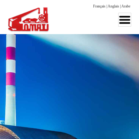
Français
|
Anglais
|
Arabe
Somati